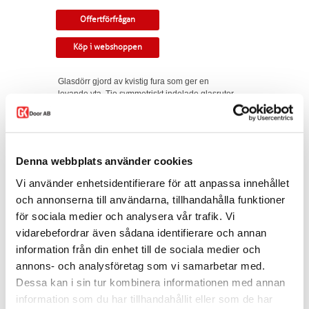
Offertförfrågan
Köp i webshoppen
Glasdörr gjord av kvistig fura som ger en
levande yta. Tio symmetriskt indelade glasrutor
med genomgående spröjs för stadighet och ett
gediget utförande. Rundad profil. Finns som
obehandlad, klarlackad och betsad. Valbart
glas.
Denna webbplats använder cookies
Tillverkningsvara i samtliga storlekar. Som
standard ingår snap-in gångjärn och låskista.
Vi använder enhetsidentifierare för att anpassa innehållet
Kan modifieras till gammal standard,
och annonserna till användarna, tillhandahålla funktioner
tappbärande gångjärn, valfri kulör, egna idéer.
för sociala medier och analysera vår trafik. Vi
Modellen finns som enkeldörr, pardörr i lika
eller olika delning, skjutdörr samt parskjutdörr.
vidarebefordrar även sådana identifierare och annan
information från din enhet till de sociala medier och
Varianten finns att köpa i webshoppen. I
offertförfrågan väljer du
mått, ytbehandling,
annons- och analysföretag som vi samarbetar med.
glastyp, karm
samt
trycke.
Dessa kan i sin tur kombinera informationen med annan
information som du har tillhandahållit eller som de har
Kontakta oss via
mejl
eller
telefon
om du har