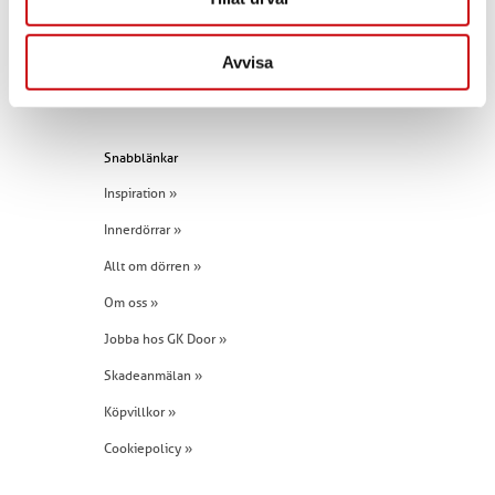
Kontakta oss
E-post:
info@gkdoor.se
Avvisa
Tel:
+46 (0)960 - 203 25
Snabblänkar
Inspiration »
Innerdörrar »
Allt om dörren »
Om oss »
Jobba hos GK Door »
Skadeanmälan »
Köpvillkor »
Cookiepolicy »