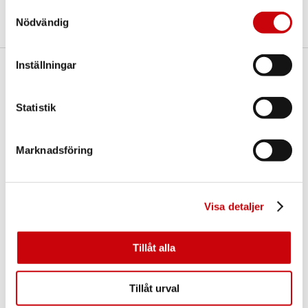
Samtyckesval
Nödvändig
Inställningar
Här finns vi
GK Door AB
Statistik
Storgatan 107
S-933 94 GLOMMERSTRÄSK
SWEDEN
Marknadsföring
Visa detaljer
Tillåt alla
Kontakta oss
Tillåt urval
E-post:
info@gkdoor.se