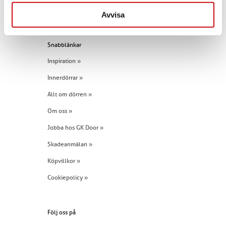
Tel:
+46 (0)960 - 203 25
Avvisa
Snabblänkar
Inspiration »
Innerdörrar »
Allt om dörren »
Om oss »
Jobba hos GK Door »
Skadeanmälan »
Köpvillkor »
Cookiepolicy »
Följ oss på