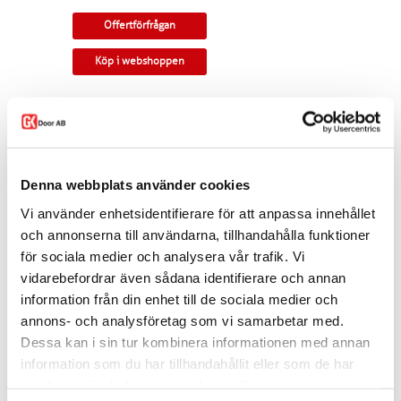
Offertförfrågan
Köp i webshoppen
Pardörr med känsla av sekelskifte. Massiv
kärna med rundad profil.
Tillverkningsvara i samtliga storlekar och
kulörer. Som standard ingår snap-in gångjärn,
Denna webbplats använder cookies
låskista, slutbleck och kantregel. Kan modifieras
till gammal standard, tappbärande gångjärn,
Vi använder enhetsidentifierare för att anpassa innehållet
valfri kulör, egna idéer. Modellen finns som
enkeldörr, pardörr i lika eller olika delning,
och annonserna till användarna, tillhandahålla funktioner
skjutdörr samt parskjutdörr.
för sociala medier och analysera vår trafik. Vi
vidarebefordrar även sådana identifierare och annan
Varianten finns att köpa i webshoppen. I
offertförfrågan väljer du
mått, ytbehandling,
information från din enhet till de sociala medier och
karm
samt
trycke.
annons- och analysföretag som vi samarbetar med.
Kontakta oss via
mejl
eller
telefon
om du har
Dessa kan i sin tur kombinera informationen med annan
några funderingar eller särskilda önskemål.
information som du har tillhandahållit eller som de har
samlat in när du har använt deras tjänster.
Dela