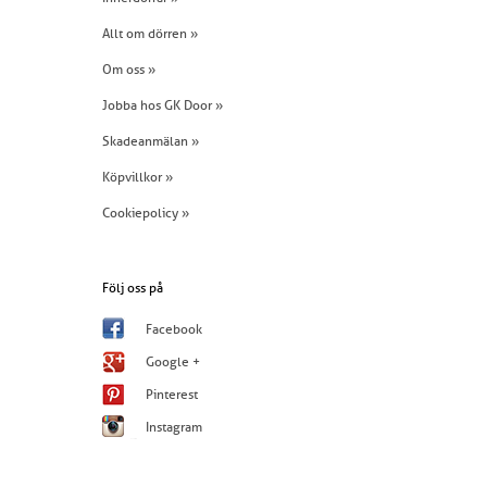
Allt om dörren »
Om oss »
Jobba hos GK Door »
Skadeanmälan »
Köpvillkor »
Cookiepolicy »
Följ oss på
Facebook
Google +
Pinterest
Instagram