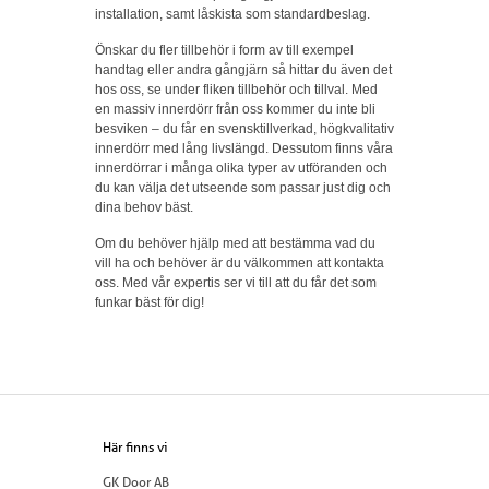
installation, samt låskista som standardbeslag.
Önskar du fler tillbehör i form av till exempel
handtag eller andra gångjärn så hittar du även det
hos oss, se under fliken tillbehör och tillval. Med
en massiv innerdörr från oss kommer du inte bli
besviken – du får en svensktillverkad, högkvalitativ
innerdörr med lång livslängd. Dessutom finns våra
innerdörrar i många olika typer av utföranden och
du kan välja det utseende som passar just dig och
dina behov bäst.
Om du behöver hjälp med att bestämma vad du
vill ha och behöver är du välkommen att kontakta
oss. Med vår expertis ser vi till att du får det som
funkar bäst för dig!
Här finns vi
GK Door AB