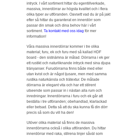
intryck. I vårt sortiment hittar du egentillverkade,
massiva, innerdörrar av högsta kvalitet och i flera
olika typer av utföranden. Oavsett vad du är på jakt
efter så hittar du garanterat en innerdörr som
passar din smak och dina behov här i vårt
sortiment.
Ta kontakt med oss idag
för mer
information!
Våra massiva innerdörrar kommer i tre olika
material; furu, ek och furu med så kallad HDF
board - den sistnämna är målad. Dörrarna i ek ger
ett rustikt och naturliknande intryck med sina djupa
tränyanser. Furudörrarna finns både med eller
utan kvist och är något ljusare, men med samma
rustika naturkänsla och trätextur. De målade
dörrarna är elegant vita och har ett stilrent
utseende som passar in i nästan alla rum och
inredningar. Innerdörrarna i furu och ek går att
beställa i tre utföranden; obehandlad, klarlackad
eller betsad. Detta så att du ska kunna få din dörr
precis så som du vill ha den!
Utöver olika material så finns de massiva
innerdörrarna också i olika utföranden. Du hittar
innerdörrar med raka, stilrena linjer såväl som