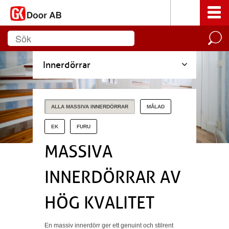
Innerdörrar
ALLA MASSIVA INNERDÖRRAR
MÅLAD
EK
FURU
MASSIVA
INNERDÖRRAR AV
HÖG KVALITET
En massiv innerdörr ger ett genuint och stilrent